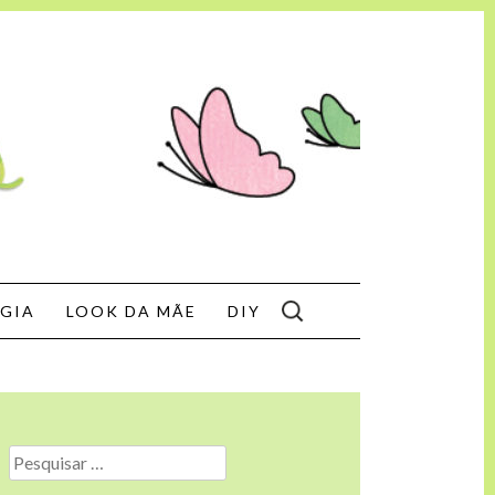
SEARCH
GIA
LOOK DA MÃE
DIY
FOR:
Pesquisar
por: