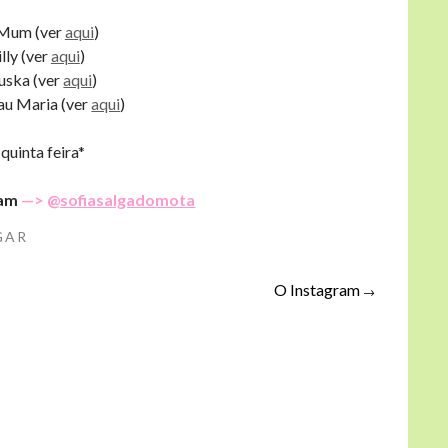
 Mum (ver
aqui
)
illy (ver
aqui
)
tuska (ver
aqui
)
u Maria (ver
aqui
)
quinta feira*
ram
—> @
sofiasalgadomota
GAR
O Instagram
→