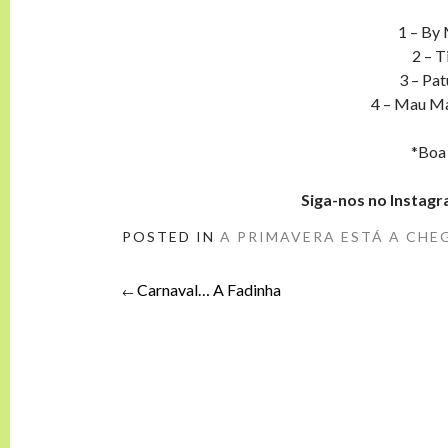
1 – By
2 – T
3 – Pa
4 – Mau Ma
*Boa 
Siga-nos no Instag
POSTED IN
A PRIMAVERA ESTÁ A CHE
Carnaval… A Fadinha
Post
←
navigation