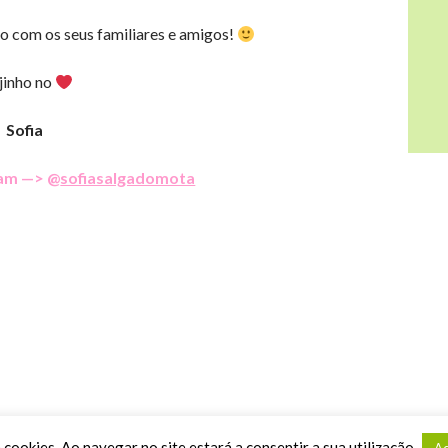
-o com os seus familiares e amigos!
jinho no
Sofia
ram —> @
sofiasalgadomota
Proudly powered by WordPress
|
Theme: Gump by pankogut.
a cookies. Ao navegar no site estará a consentir a sua utilização.