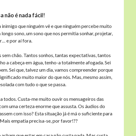
a não é nada fácil!
 inimigo que ninguém vê e que ninguém percebe muito
longo sono, um sono que nos permitia sonhar, projetar,
r… e por aí fora.
s sem chão. Tantos sonhos, tantas expectativas, tantos
ho a cabeça em água, tenho-a totalmente afogada. Sei
o bem. Sei que, talvez um dia, vamos compreender porque
 significado muito maior do que nós. Mas, mesmo assim,
esolada com tudo o que se passa.
 e a todos. Custa-me muito ouvir os mensageiros das
 com uma certeza enorme que assusta. Os áudios do
sem com isso? Esta situação já é má o suficiente para
 Mais empatia precisa-se, por favor!??
 acham que estar em casa não custa nada. Mas custa,