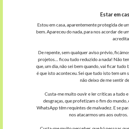
Estar em cas
Estou em casa, aparentemente protegida de um
bem. Apareceu do nada, para nos acordar de um 
acredita
De repente, sem qualquer aviso prévio, ficámo
projetos… ficou tudo reduzido a nada! Não ten
que, um dia, não sei bem quando, vai ficar tud
é que isto aconteceu. Sei que tudo isto tem um
não deixo de me sentir d
Custa-me muito ouvir e ler críticas a tudo
desgraças, que profetizam o fim do mundo,
WhatsApp têm requintes de malvadez. E se paras
nos atacarmos uns aos outros.
Custa-me muito perceber, que há pessoas que