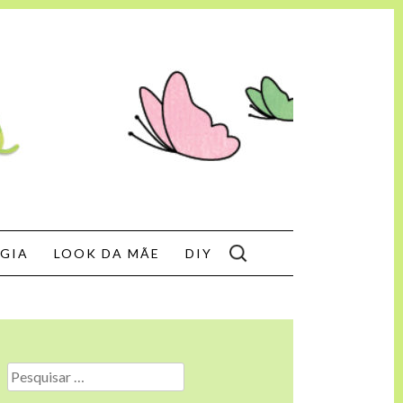
SEARCH
GIA
LOOK DA MÃE
DIY
FOR:
Pesquisar
por: