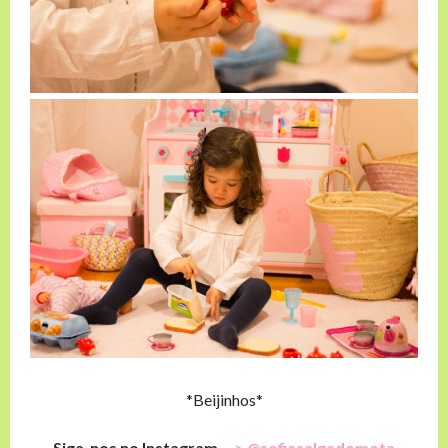
*Beijinhos*
Siga-nos no Instagram
—> @
sofiasalgadomota