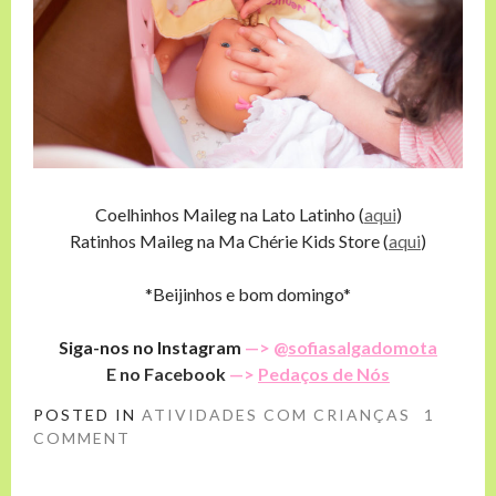
Coelhinhos Maileg na Lato Latinho (
aqui
)
Ratinhos Maileg na Ma Chérie Kids Store (
aqui
)
*Beijinhos e bom domingo*
Siga-nos no Instagram
—> @
sofiasalgadomota
E no Facebook
—>
Pedaços de Nós
POSTED IN
ATIVIDADES COM CRIANÇAS
1
COMMENT