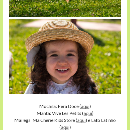
Mochila: Pêra Doce (
aqui
)
Manta: Vive Les Petits (
aqui
)
Mailegs: Ma Chérie Kids Store (
aqui
) e Lato Latinho
(
aqui
)