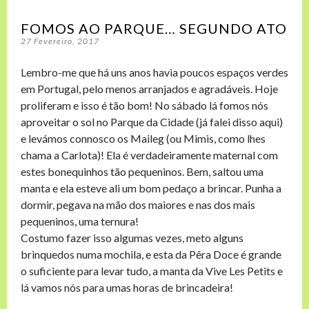
FOMOS AO PARQUE… SEGUNDO ATO
27 Fevereiro, 2017
Lembro-me que há uns anos havia poucos espaços verdes
em Portugal, pelo menos arranjados e agradáveis.
Hoje
proliferam e isso é tão bom!
No sábado lá fomos nós
aproveitar o sol no Parque da Cidade (já falei disso aqui)
e levámos connosco os Maileg (ou Mimis, como lhes
chama a Carlota)! Ela é verdadeiramente maternal com
estes bonequinhos tão pequeninos. Bem, saltou uma
manta e ela esteve ali um bom pedaço a brincar. Punha a
dormir, pegava na mão dos maiores e nas dos mais
pequeninos, uma ternura!
Costumo fazer isso algumas vezes, meto alguns
brinquedos numa mochila, e esta da Pêra Doce é grande
o suficiente para levar tudo, a manta da Vive Les Petits e
lá vamos nós para umas horas de brincadeira!