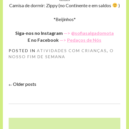
Camisa de dormir: Zippy (no Continente e em saldos
)
*Beijinhos*
Siga-nos no Instagram
—> @
sofiasalgadomota
E no Facebook
—>
Pedaços de Nós
POSTED IN
ATIVIDADES COM CRIANÇAS
,
O
NOSSO FIM DE SEMANA
Older posts
Posts
←
navigation