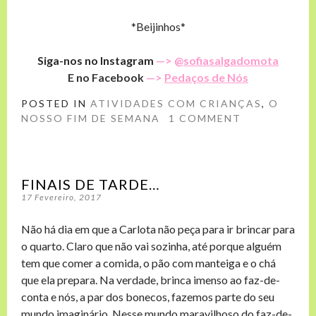
*Beijinhos*
Siga-nos no Instagram
—> @
sofiasalgadomota
E no Facebook
—>
Pedaços de Nós
POSTED IN
ATIVIDADES COM CRIANÇAS
,
O
NOSSO FIM DE SEMANA
1 COMMENT
FINAIS DE TARDE…
17 Fevereiro, 2017
Não há dia em que a Carlota não peça para ir brincar para
o quarto. Claro que não vai sozinha, até porque alguém
tem que comer a comida, o pão com manteiga e o chá
que ela prepara. Na verdade, brinca imenso ao faz-de-
conta e nós, a par dos bonecos, fazemos parte do seu
mundo imaginário. Nesse mundo maravilhoso do faz-de-